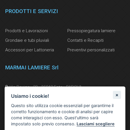
PRODOTTI E SERVIZI
Prodotti e Lavorazioni
Pressopiegatura lamiere
Grondaie e tubi pluviali
Contatti e Recapiti
Accessori per Lattoneria
Preventivi personalizzati
MARMAI LAMIERE Srl
Via Rovigo , 23 - 35042 Este - PADOVA
Usiamo i cookie!
Telefono e Fax:
(+39) 0429 601 242
Questo sito utilizza cookie essenziali per garantirne il
corretto funzionamento e cookie di analisi per capire
info@marmailamiere.it
come interagisci con esso. Quest'ultimo sarà
impostato solo previo consenso.
Lasciami scegliere